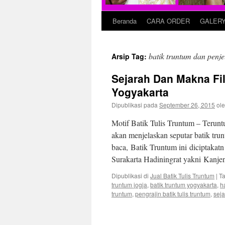
Beranda
CARA ORDER
GALER
batik truntum dan penj
Arsip Tag:
Sejarah Dan Makna Fil
Yogyakarta
Dipublikasi pada
September 26, 2015
ol
Motif Batik Tulis Truntum – Teruntu
akan menjelaskan seputar batik tru
baca, Batik Truntum ini diciptakat
Surakarta Hadiningrat yakni Kanj
Dipublikasi di
Jual Batik Tulis Truntum
|
T
truntum jogja
,
batik truntum yogyakarta
,
h
truntum
,
pengrajin batik tulis truntum
,
seja