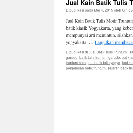
Jual Kain Batik Tulis
Dipublikasi pada
Mei 4, 2015
oleh
Giriloy
Jual Kain Batik Tulis Motif Truntu
batik klasik Yogyakarta, yang kebe
mempunyai arti menuntun, silahkan b
yogyakarta. …
Lanjutkan membac
Dipublikasi di
Jual Batik Tulis Truntum
|
T
garudo
,
batik tulis truntum garudo
,
batik 
truntum solo
,
jual batik tulis yogya
,
jual ka
penjelasan batik truntum
,
sejarah batik t