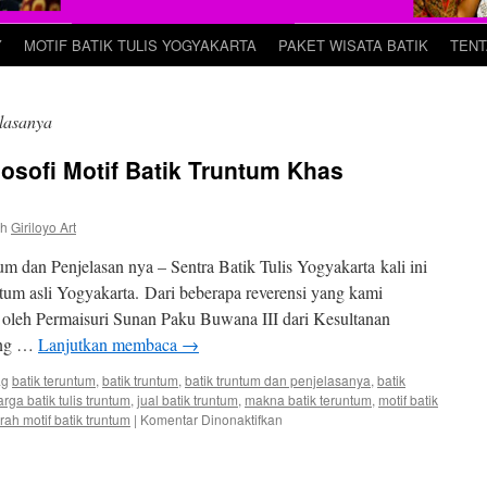
Y
MOTIF BATIK TULIS YOGYAKARTA
PAKET WISATA BATIK
TENT
elasanya
osofi Motif Batik Truntum Khas
eh
Giriloyo Art
m dan Penjelasan nya – Sentra Batik Tulis Yogyakarta kali ini
ntum asli Yogyakarta. Dari beberapa reverensi yang kami
n oleh Permaisuri Sunan Paku Buwana III dari Kesultanan
eng …
Lanjutkan membaca
→
ag
batik teruntum
,
batik truntum
,
batik truntum dan penjelasanya
,
batik
arga batik tulis truntum
,
jual batik truntum
,
makna batik teruntum
,
motif batik
rah motif batik truntum
|
Komentar Dinonaktifkan