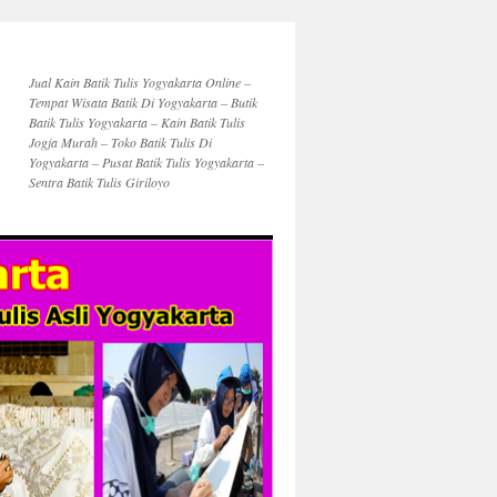
Jual Kain Batik Tulis Yogyakarta Online –
Tempat Wisata Batik Di Yogyakarta – Butik
Batik Tulis Yogyakarta – Kain Batik Tulis
Jogja Murah – Toko Batik Tulis Di
Yogyakarta – Pusat Batik Tulis Yogyakarta –
Sentra Batik Tulis Giriloyo