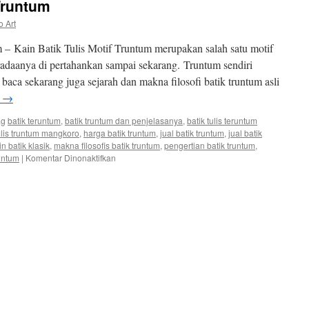
 Truntum
o Art
m – Kain Batik Tulis Motif Truntum merupakan salah satu motif
radaanya di pertahankan sampai sekarang. Truntum sendiri
aca sekarang juga sejarah dan makna filosofi batik truntum asli
a
→
ag
batik teruntum
,
batik truntum dan penjelasanya
,
batik tulis teruntum
tulis truntum mangkoro
,
harga batik truntum
,
jual batik truntum
,
jual batik
in batik klasik
,
makna filosofis batik truntum
,
pengertian batik truntum
,
runtum
|
Komentar Dinonaktifkan