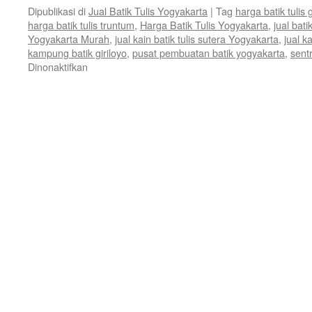
Dipublikasi di
Jual Batik Tulis Yogyakarta
|
Tag
harga batik tulis g
harga batik tulis truntum
,
Harga Batik Tulis Yogyakarta
,
jual bati
Yogyakarta Murah
,
jual kain batik tulis sutera Yogyakarta
,
jual k
kampung batik giriloyo
,
pusat pembuatan batik yogyakarta
,
sentr
Dinonaktifkan