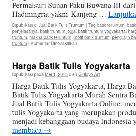
Permaisuri Sunan Paku Buwana III dari
Hadiningrat yakni Kanjeng …
Lanjutk
Dipublikasi di
Jual Batik Tulis Truntum
|
Tag
batik teruntum
,
bati
penjelasanya
,
batik truntum jogja
,
batik truntum yogyakarta
,
harg
truntum
,
makna batik teruntum
,
motif batik truntum
,
pengrajin bat
truntum
|
Komentar Dinonaktifkan
Harga Batik Tulis Yogyakarta
Dipublikasi pada
Mei 1, 2015
oleh
Giriloyo Art
Harga Batik Tulis Yogyakarta, Harga Bat
Batik Tulis Yogyakarta Murah Sentra Ba
Jual Batik Tulis Yogyakarta Online: me
tulis Yogyakarta yang merupakan produk
menjadi kebanggaan budaya Indonesia 
membaca
→