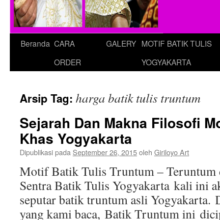
Beranda
CARA
GALERY
MOTIF BATIK TULIS
ORDER
YOGYAKARTA
harga batik tulis truntum
Arsip Tag:
Sejarah Dan Makna Filosofi Mo
Khas Yogyakarta
Dipublikasi pada
September 26, 2015
oleh
Giriloyo Art
Motif Batik Tulis Truntum – Teruntum 
Sentra Batik Tulis Yogyakarta kali ini 
seputar batik truntum asli Yogyakarta. 
yang kami baca, Batik Truntum ini dici