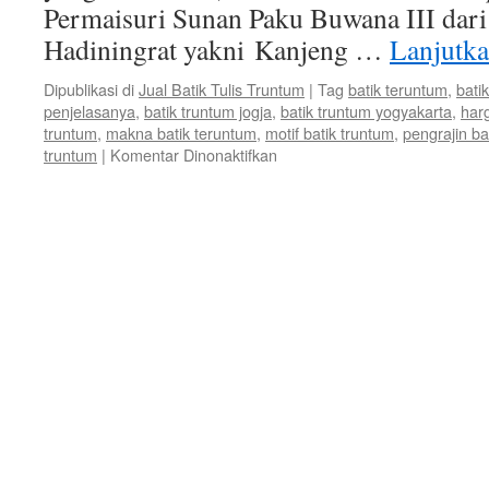
Permaisuri Sunan Paku Buwana III dari
Hadiningrat yakni Kanjeng …
Lanjutk
Dipublikasi di
Jual Batik Tulis Truntum
|
Tag
batik teruntum
,
bati
penjelasanya
,
batik truntum jogja
,
batik truntum yogyakarta
,
harg
truntum
,
makna batik teruntum
,
motif batik truntum
,
pengrajin bat
truntum
|
Komentar Dinonaktifkan