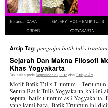
Beranda
CARA
GALERY
MOTIF BATIK TULIS
ORDER
YOGYAKARTA
pengrajin batik tulis truntum
Arsip Tag:
Sejarah Dan Makna Filosofi Mo
Khas Yogyakarta
Dipublikasi pada
September 26, 2015
oleh
Giriloyo Art
Motif Batik Tulis Truntum – Teruntum 
Sentra Batik Tulis Yogyakarta kali ini 
seputar batik truntum asli Yogyakarta. 
yang kami baca, Batik Truntum ini dici