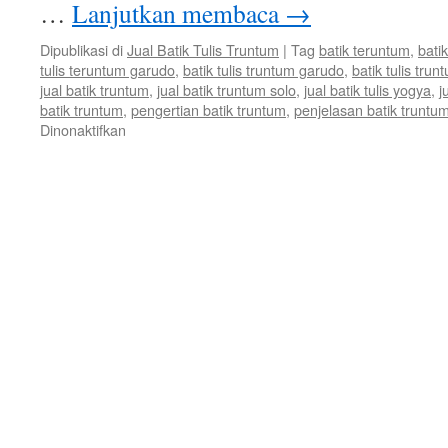
…
Lanjutkan membaca
→
Dipublikasi di
Jual Batik Tulis Truntum
|
Tag
batik teruntum
,
bati
tulis teruntum garudo
,
batik tulis truntum garudo
,
batik tulis tr
jual batik truntum
,
jual batik truntum solo
,
jual batik tulis yogya
,
j
batik truntum
,
pengertian batik truntum
,
penjelasan batik truntu
Dinonaktifkan