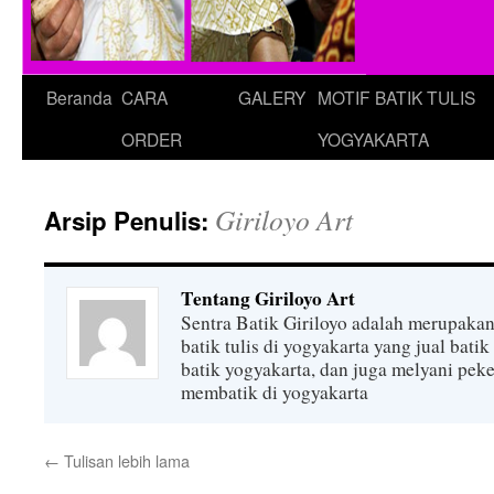
Beranda
CARA
GALERY
MOTIF BATIK TULIS
ORDER
YOGYAKARTA
Giriloyo Art
Arsip Penulis:
Tentang Giriloyo Art
Sentra Batik Giriloyo adalah merupakan
batik tulis di yogyakarta yang jual batik 
batik yogyakarta, dan juga melyani peke
membatik di yogyakarta
←
Tulisan lebih lama