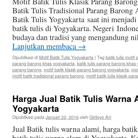
Motif Batik Tulis Klasik Parang Barong
Batik Tulis Tradisional Parang Barong A
Batik Tulis Yogyakarta saat ini menjadi
batik tulis di Yogyakarta. Negeri Indo
budaya dan tradisi yang mengandung nil
Lanjutkan membaca
→
Dipublikasi di
Motif Batik Tulis Yogyakarta
|
Tag
batik tulis moti
parang barong khas yogyakarta
,
batik tulis parang barong khas
parang barong
,
motif batik klasik parang barong yogyakarta
,
mot
motif batik tradisional parang barong
,
motif batik tulis klasik pa
Harga Jual Batik Tulis Warna
Yogyakarta
Dipublikasi pada
Januari 22, 2016
oleh
Giriloyo Art
Jual Batik tulis warna alami, harga batik
batik tulis warna alam di Yogyakarta, K