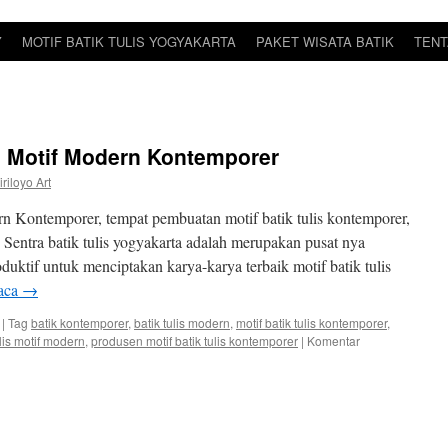
Y
MOTIF BATIK TULIS YOGYAKARTA
PAKET WISATA BATIK
TENT
a Motif Modern Kontemporer
iriloyo Art
n Kontemporer, tempat pembuatan motif batik tulis kontemporer,
– Sentra batik tulis yogyakarta adalah merupakan pusat nya
oduktif untuk menciptakan karya-karya terbaik motif batik tulis
aca
→
|
Tag
batik kontemporer
,
batik tulis modern
,
motif batik tulis kontemporer
,
lis motif modern
,
produsen motif batik tulis kontemporer
|
Komentar