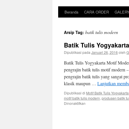
Beranda
CARA ORDER
GALER
batik tulis modern
Arsip Tag:
Batik Tulis Yogyakart
Dipublikasi pada
Januari 26, 2016
oleh
G
Batik Tulis Yogyakarta Motif Moder
pengrajin batik tulis motif modern 
pengrajin batik tulis yang sangat pr
klasik maupun …
Lanjutkan memb
Dipublikasi di
Motif Batik Tulis Yogyakarta
motif batik tulis modern
,
produsen batik tu
Dinonaktifkan