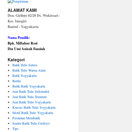
ALAMAT KAMI
Dsn. Giriloyo 02/20 Ds. Wukirsari -
Kec. Imogiri
Bantul - Yogyakarta
Nama Pemilik:
Bpk. Miftahur Rozi
Ibu Umi Anisah Fauziah
Kategori
Batik Tulis Sutera
Batik Tulis Warna Alam
Batik Yogyakarta
Berita
Butik Batik Yogyakarta
Jual Batik Tulis Sidomukti
Jual Batik Tulis Truntum
Jual Batik Tulis Yogyakarta
Kursus Batik Tulis Yogyakarta
Motif Batik Tulis Yogyakarta
Peralatan Membatik
Sentra Batik Tulis Giriloyo
Tips