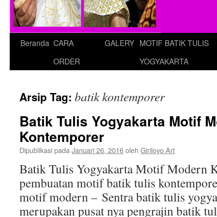
Beranda
CARA
GALERY
MOTIF BATIK TULIS
ORDER
YOGYAKARTA
batik kontemporer
Arsip Tag:
Batik Tulis Yogyakarta Motif 
Kontemporer
Dipublikasi pada
Januari 26, 2016
oleh
Giriloyo Art
Batik Tulis Yogyakarta Motif Modern 
pembuatan motif batik tulis kontemporer,
motif modern – Sentra batik tulis yogya
merupakan pusat nya pengrajin batik tul