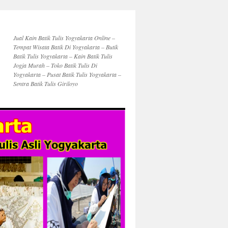
Jual Kain Batik Tulis Yogyakarta Online –
Tempat Wisata Batik Di Yogyakarta – Butik
Batik Tulis Yogyakarta – Kain Batik Tulis
Jogja Murah – Toko Batik Tulis Di
Yogyakarta – Pusat Batik Tulis Yogyakarta –
Sentra Batik Tulis Giriloyo