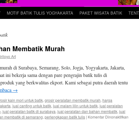
Y
MOTIF BATIK TULIS YOGYAKARTA
PAKET WISATA BATIK
TENT
atik
ahan Membatik Murah
iriloyo Art
murah di Surabaya, Semarang, Solo, Jogja, Yogyakarta, Jakarta,
t ini bekerja sama dengan pare pengrajin batik tulis di
roduk yang berkwalitas ekport. Kami sebagai putra daerah tentu
embaca
→
rosir kain mori untuk batik
,
grosir peralatan membatik murah
,
harga
yakarta
,
jual canting untuk batik
,
jual malam lilin untuk batik
,
jual peralatan
o
,
jual peralatan batik di surabaya
,
jual peralatan dan bahan membatik
,
jual
tan membatik di semarang
,
perlengkapan batik tulis
|
Komentar Dinonaktifkan