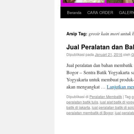
Beranda
CARA ORDER
GALER
grosir kain mori untuk b
Arsip Tag:
Jual Peralatan dan B
Dipublikasi pada
Januari 21, 2016
oleh
G
Jual peralatan dan bahan membatik 
Bogor – Sentra Batik Yogyakarta saa
Yogyakarta untuk membuat produk-p
akan mengangkat …
Lanjutkan m
Dipublikasi di
Peralatan Membatik
|
Tag
g
peralatan batik tulis
,
jual alat batik di yog
batik di jakarta
,
jual peralatan batik di sol
peralatan membatik di Bogor
,
jual perala