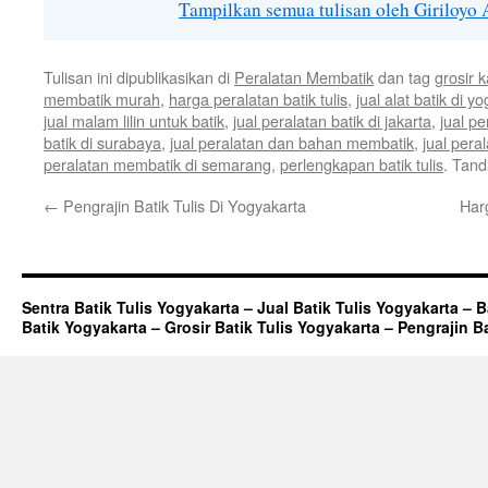
Tampilkan semua tulisan oleh Giriloyo 
Tulisan ini dipublikasikan di
Peralatan Membatik
dan tag
grosir k
membatik murah
,
harga peralatan batik tulis
,
jual alat batik di y
jual malam lilin untuk batik
,
jual peralatan batik di jakarta
,
jual pe
batik di surabaya
,
jual peralatan dan bahan membatik
,
jual pera
peralatan membatik di semarang
,
perlengkapan batik tulis
. Tan
←
Pengrajin Batik Tulis Di Yogyakarta
Har
Sentra Batik Tulis Yogyakarta – Jual Batik Tulis Yogyakarta – 
Batik Yogyakarta – Grosir Batik Tulis Yogyakarta – Pengrajin B