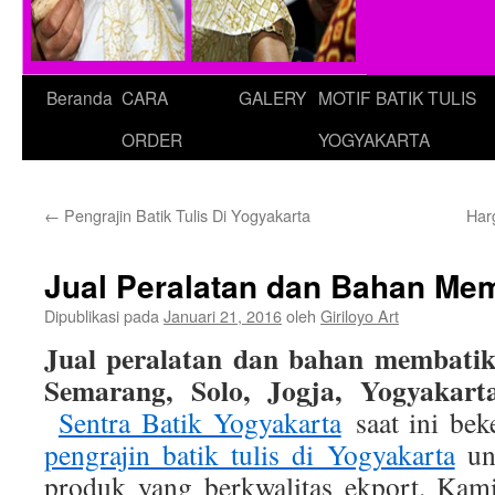
Beranda
CARA
GALERY
MOTIF BATIK TULIS
ORDER
YOGYAKARTA
←
Pengrajin Batik Tulis Di Yogyakarta
Har
Jual Peralatan dan Bahan Me
Dipublikasi pada
Januari 21, 2016
oleh
Giriloyo Art
Jual peralatan dan bahan membatik
Semarang, Solo, Jogja, Yogyakart
Sentra Batik Yogyakarta
saat ini bek
pengrajin batik tulis di Yogyakarta
un
produk yang berkwalitas ekport. Kami