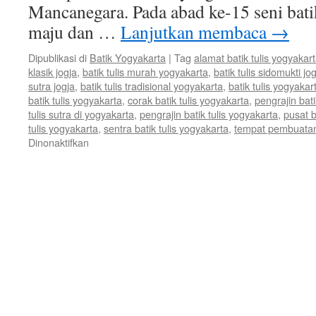
Mancanegara. Pada abad ke-15 seni bati
maju dan …
Lanjutkan membaca
→
Dipublikasi di
Batik Yogyakarta
|
Tag
alamat batik tulis yogyakar
klasik jogja
,
batik tulis murah yogyakarta
,
batik tulis sidomukti jo
sutra jogja
,
batik tulis tradisional yogyakarta
,
batik tulis yogyakar
batik tulis yogyakarta
,
corak batik tulis yogyakarta
,
pengrajin bati
tulis sutra di yogyakarta
,
pengrajin batik tulis yogyakarta
,
pusat b
tulis yogyakarta
,
sentra batik tulis yogyakarta
,
tempat pembuatan 
Dinonaktifkan