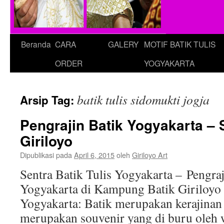
Beranda
CARA
GALERY
MOTIF BATIK TULIS
ORDER
YOGYAKARTA
batik tulis sidomukti jogja
Arsip Tag:
Pengrajin Batik Yogyakarta – S
Giriloyo
Dipublikasi pada
April 6, 2015
oleh
Giriloyo Art
Sentra Batik Tulis Yogyakarta – Pengraj
Yogyakarta di Kampung Batik Giriloyo P
Yogyakarta: Batik merupakan kerajinan
merupakan souvenir yang di buru oleh 