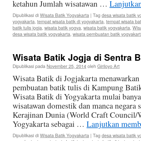
ketahun Jumlah wisatawan …
Lanjutk
Dipublikasi di
Wisata Batik Yogyakarta
|
Tag
desa wisata batik 
yogyakarta
,
tempat wisata batik di yogyakarta
,
tempat wisata bat
batik tulis jogja
,
wisata batik yogya
,
wisata batik yogyakarta
,
Wis
desa wisata batik yogyakarta
,
wisata pembuatan batik yogyakar
Wisata Batik Jogja di Sentra B
Dipublikasi pada
November 25, 2014
oleh
Giriloyo Art
Wisata Batik di Jogjakarta menawarkan 
pembuatan batik tulis di Kampung Bati
Wisata Batik di Yogyakarta mulai banya
wisatawan domestik dan manca negara 
Kerajinan Dunia (World Craft Counci
Yogyakarta sebagai …
Lanjutkan mem
Dipublikasi di
Wisata Batik Yogyakarta
|
Tag
desa wisata batik y