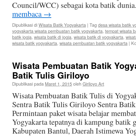
Council/WCC) sebagai kota batik duni
membaca
→
Dipublikasi di
Wisata Batik Yogyakarta
|
Tag
desa wisata batik y
yogyakarta wisata pembuatan batik yogyakarta
,
tempat wisata b
batik jogja
,
wisata batik di jogja
,
wisata batik di yogyakarta
,
wisat
wisata batik yogyakarta
,
wisata pembuatan batik yogyakarta
|
Ko
Wisata Pembuatan Batik Yogya
Batik Tulis Giriloyo
Dipublikasi pada
Maret 1, 2015
oleh
Giriloyo Art
Wisata Pembuatan Batik Tulis di Yogyak
Sentra Batik Tulis Giriloyo Sentra Bati
Permintaan paket wisata belajar membat
Yogyakarta tepatnya di kampung batik gi
Kabupaten Bantul, Daerah Istimewa Yog