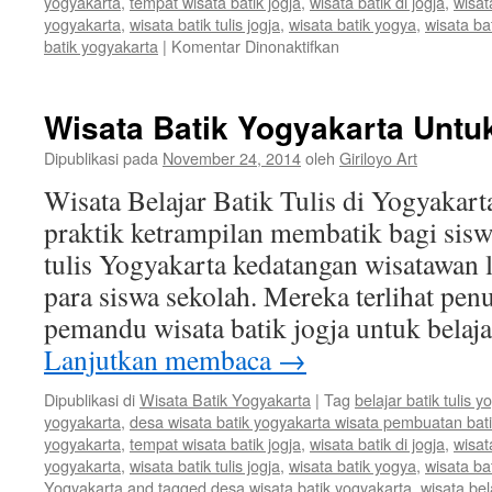
yogyakarta
,
tempat wisata batik jogja
,
wisata batik di jogja
,
wisat
yogyakarta
,
wisata batik tulis jogja
,
wisata batik yogya
,
wisata ba
batik yogyakarta
|
Komentar Dinonaktifkan
Wisata Batik Yogyakarta Untu
Dipublikasi pada
November 24, 2014
oleh
Giriloyo Art
Wisata Belajar Batik Tulis di Yogyakart
praktik ketrampilan membatik bagi sisw
tulis Yogyakarta kedatangan wisatawan l
para siswa sekolah. Mereka terlihat pe
pemandu wisata batik jogja untuk bela
Lanjutkan membaca
→
Dipublikasi di
Wisata Batik Yogyakarta
|
Tag
belajar batik tulis 
yogyakarta
,
desa wisata batik yogyakarta wisata pembuatan bat
yogyakarta
,
tempat wisata batik jogja
,
wisata batik di jogja
,
wisat
yogyakarta
,
wisata batik tulis jogja
,
wisata batik yogya
,
wisata ba
Yogyakarta and tagged desa wisata batik yogyakarta
,
wisata bel