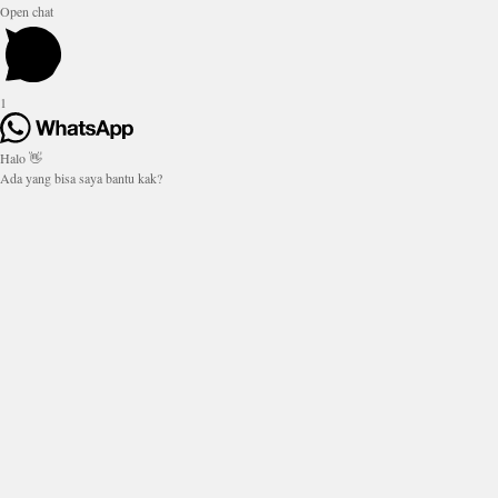
Open chat
1
Halo 👋
Ada yang bisa saya bantu kak?