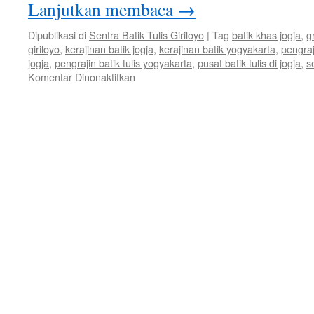
Lanjutkan membaca
→
Dipublikasi di
Sentra Batik Tulis Giriloyo
|
Tag
batik khas jogja
,
g
giriloyo
,
kerajinan batik jogja
,
kerajinan batik yogyakarta
,
pengraj
jogja
,
pengrajin batik tulis yogyakarta
,
pusat batik tulis di jogja
,
s
Komentar Dinonaktifkan