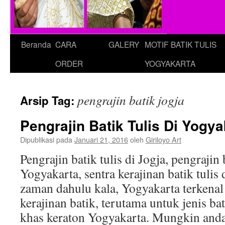
Beranda
CARA
GALERY
MOTIF BATIK TULIS
ORDER
YOGYAKARTA
pengrajin batik jogja
Arsip Tag:
Pengrajin Batik Tulis Di Yogya
Dipublikasi pada
Januari 21, 2016
oleh
Giriloyo Art
Pengrajin batik tulis di Jogja, pengrajin b
Yogyakarta, sentra kerajinan batik tulis
zaman dahulu kala, Yogyakarta terkena
kerajinan batik, terutama untuk jenis bati
khas keraton Yogyakarta. Mungkin anda