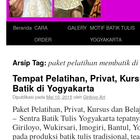
Beranda
CARA
GALERY
MOTIF BATIK TULIS
ORDER
YOGYAKARTA
paket pelatihan membatik di
Arsip Tag:
Tempat Pelatihan, Privat, Kur
Batik di Yogyakarta
Dipublikasi pada
Mei 10, 2015
oleh
Giriloyo Art
Paket Pelatihan, Privat, Kursus dan Bela
– Sentra Batik Tulis Yogyakarta tepatn
Giriloyo, Wukirsari, Imogiri, Bantul, Y
pada produksi batik tulis tradisional, t