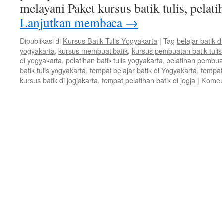
melayani Paket kursus batik tulis, pelat
Lanjutkan membaca
→
Dipublikasi di
Kursus Batik Tulis Yogyakarta
|
Tag
belajar batik 
yogyakarta
,
kursus membuat batik
,
kursus pembuatan batik tulis 
di yogyakarta
,
pelatihan batik tulis yogyakarta
,
pelatihan pembuat
batik tulis yogyakarta
,
tempat belajar batik di Yogyakarta
,
tempat
kursus batik di jogjakarta
,
tempat pelatihan batik di jogja
|
Koment