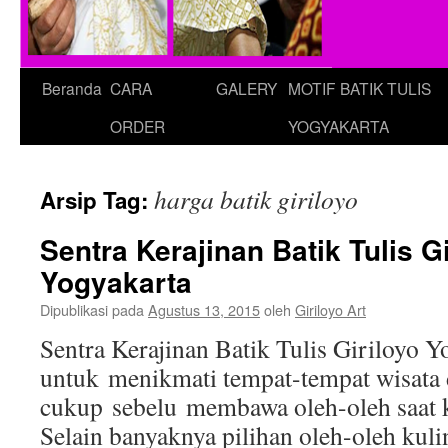
Beranda
CARA
GALERY
MOTIF BATIK TULIS
ORDER
YOGYAKARTA
harga batik giriloyo
Arsip Tag:
Sentra Kerajinan Batik Tulis Gi
Yogyakarta
Dipublikasi pada
Agustus 13, 2015
oleh
Giriloyo Art
Sentra Kerajinan Batik Tulis Giriloyo 
untuk menikmati tempat-tempat wisata 
cukup sebelu membawa oleh-oleh saat ke
Selain banyaknya pilihan oleh-oleh kuli