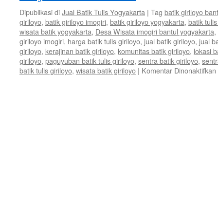
Dipublikasi di
Jual Batik Tulis Yogyakarta
|
Tag
batik giriloyo ban
giriloyo
,
batik giriloyo imogiri
,
batik giriloyo yogyakarta
,
batik tulis
wisata batik yogyakarta
,
Desa Wisata imogiri bantul yogyakarta
,
giriloyo imogiri
,
harga batik tulis giriloyo
,
jual batik giriloyo
,
jual ba
giriloyo
,
kerajinan batik giriloyo
,
komunitas batik giriloyo
,
lokasi b
giriloyo
,
paguyuban batik tulis giriloyo
,
sentra batik giriloyo
,
sentr
batik tulis giriloyo
,
wisata batik giriloyo
|
Komentar Dinonaktifkan