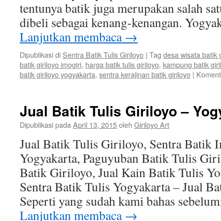
tentunya batik juga merupakan salah sat
dibeli sebagai kenang-kenangan. Yogya
Lanjutkan membaca
→
Dipublikasi di
Sentra Batik Tulis Giriloyo
|
Tag
desa wisata batik g
batik giriloyo imogiri
,
harga batik tulis giriloyo
,
kampung batik giri
batik giriloyo yogyakarta
,
sentra kerajinan batik giriloyo
|
Komenta
Jual Batik Tulis Giriloyo – Yo
Dipublikasi pada
April 13, 2015
oleh
Giriloyo Art
Jual Batik Tulis Giriloyo, Sentra Batik 
Yogyakarta, Paguyuban Batik Tulis Giri
Batik Giriloyo, Jual Kain Batik Tulis Y
Sentra Batik Tulis Yogyakarta – Jual Bat
Seperti yang sudah kami bahas sebelu
Lanjutkan membaca
→