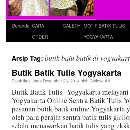
Beranda
CARA
GALERY
MOTIF BATIK TULIS
ORDER
YOGYAKARTA
butik baju batik di yogyakar
Arsip Tag:
Butik Batik Tulis Yogyakarta
Dipublikasi pada
Desember 26, 2014
oleh
Giriloyo Art
Butik Batik Tulis Yogyakarta melayani
Yogyakarta Online Sentra Batik Tulis Y
pesanan butik batik online Yogyakarta 
oleh para perajin sentra batik tulis giril
selalu menawarkan batik tulis yang eks