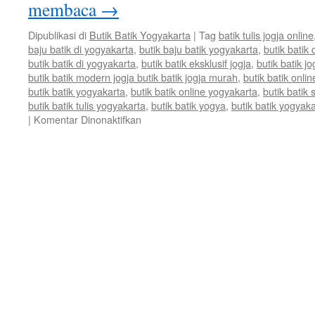
membaca
→
Dipublikasi di
Butik Batik Yogyakarta
|
Tag
batik tulis jogja online
baju batik di yogyakarta
,
butik baju batik yogyakarta
,
butik batik 
butik batik di yogyakarta
,
butik batik eksklusif jogja
,
butik batik jo
butik batik modern jogja butik batik jogja murah
,
butik batik onlin
butik batik yogyakarta
,
butik batik online yogyakarta
,
butik batik 
butik batik tulis yogyakarta
,
butik batik yogya
,
butik batik yogyak
|
Komentar Dinonaktifkan