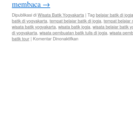
membaca
→
Dipublikasi di
Wisata Batik Yogyakarta
|
Tag
belajar batik di jogj
batik di yogyakarta
,
tempat belajar batik di jogja
,
tempat belajar
wisata batik yogyakarta
,
wisata batik jogja
,
wisata belajar batik 
di yogyakarta
,
wisata pembuatan batik tulis di jogja
,
wisata pemb
batik tour
|
Komentar Dinonaktifkan