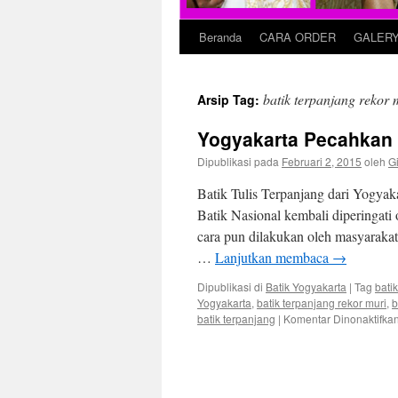
Beranda
CARA ORDER
GALER
batik terpanjang rekor 
Arsip Tag:
Yogyakarta Pecahkan 
Dipublikasi pada
Februari 2, 2015
oleh
Gi
Batik Tulis Terpanjang dari Yogyak
Batik Nasional kembali diperingati
cara pun dilakukan oleh masyarakat
…
Lanjutkan membaca
→
Dipublikasi di
Batik Yogyakarta
|
Tag
bati
Yogyakarta
,
batik terpanjang rekor muri
,
b
batik terpanjang
|
Komentar Dinonaktifka