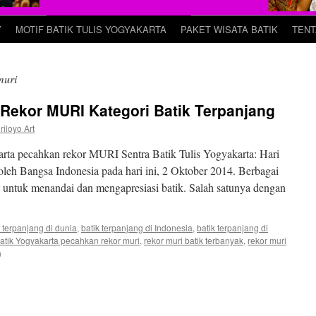
Y
MOTIF BATIK TULIS YOGYAKARTA
PAKET WISATA BATIK
TENT
muri
Rekor MURI Kategori Batik Terpanjang
riloyo Art
arta pecahkan rekor MURI Sentra Batik Tulis Yogyakarta: Hari
 oleh Bangsa Indonesia pada hari ini, 2 Oktober 2014. Berbagai
 untuk menandai dan mengapresiasi batik. Salah satunya dengan
k terpanjang di dunia
,
batik terpanjang di Indonesia
,
batik terpanjang di
atik Yogyakarta pecahkan rekor muri
,
rekor muri batik terbanyak
,
rekor muri
n