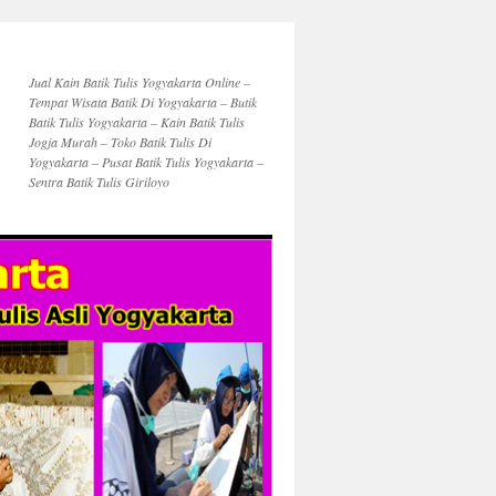
Jual Kain Batik Tulis Yogyakarta Online –
Tempat Wisata Batik Di Yogyakarta – Butik
Batik Tulis Yogyakarta – Kain Batik Tulis
Jogja Murah – Toko Batik Tulis Di
Yogyakarta – Pusat Batik Tulis Yogyakarta –
Sentra Batik Tulis Giriloyo