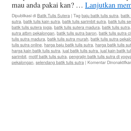
mau anda pakai kan? …
Lanjutkan me
Dipublikasi di
Batik Tulis Sutera
|
Tag
baju batik tulis sutra
,
batik 
sutra
,
batik tulis kain sutra
,
batik tulis sarimbit sutra
,
batik tulis s
batik tulis sutera jogja
,
batik tulis sutera madura
,
batik tulis sutra
sutra atbm pekalongan
,
batik tulis sutra baron
,
batik tulis sutra 
tulis sutra madura
,
batik tulis sutra murah
,
batik tulis sutra peka
tulis sutra online
,
harga baju batik tulis sutra
,
harga batik tulis su
harga kain batik tulis sutra
,
jual batik tulis sutra. jual kain batik tu
sarimbit
,
motif batik tulis sutra
,
pengrajin batik tulis sutra di yogy
pekalongan
,
selendang batik tulis sutra
|
Komentar Dinonaktifka