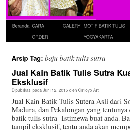
Beranda
CARA
GALERY
MOTIF BATIK TULIS
ORDER
YOGYAKARTA
baju batik tulis sutra
Arsip Tag:
Jual Kain Batik Tulis Sutra Ku
Eksklusif
Dipublikasi pada
Juni 12, 2015
oleh
Giriloyo Art
Jual Kain Batik Tulis Sutera Asli dari S
Madura, dan Pekalongan yang tentunya 
batik tulis sutra Istimewa buat anda. B
tampil eksklusif, tentu anda akan memp